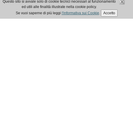
Questo sito si avvale solo di cookie tecnici necessari al funzionamento
ed utili alle finalità illustrate nella cookie policy.
Se vuoi saperne di più leggi
l'informativa sui Cookie
.
Accetto
ELEZIONI EPAP 2025
IN EVIDENZA