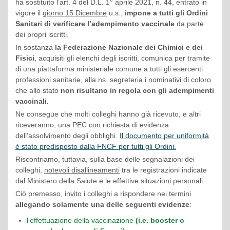
ha sostituito l’art. 4 del D.L. 1° aprile 2021, n. 44, entrato in
vigore il
giorno 15 Dicembre
u.s.,
impone a tutti gli Ordini
Sanitari di verificare l’adempimento vaccinale
da parte
dei propri iscritti.
In sostanza
la Federazione Nazionale dei Chimici e dei
Fisici
, acquisiti gli elenchi degli iscritti, comunica per tramite
di una piattaforma ministeriale comune a tutti gli esercenti
professioni sanitarie, alla ns. segreteria i nominativi di coloro
che allo stato
non risultano in regola con gli adempimenti
vaccinali.
Ne consegue che molti colleghi hanno già ricevuto, e altri
riceveranno, una PEC con richiesta di evidenza
dell’assolvimento degli obblighi.
Il documento per uniformità
è stato predisposto dalla FNCF per tutti gli Ordini.
Riscontriamo, tuttavia, sulla base delle segnalazioni dei
colleghi,
notevoli disallineamenti
tra le registrazioni indicate
dal Ministero della Salute e le effettive situazioni personali.
Ciò premesso, invito i colleghi a rispondere nei termini
allegando solamente una delle seguenti evidenze
:
l’effettuazione della vaccinazione
(i.e. booster o