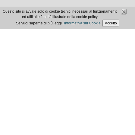
Questo sito si avvale solo di cookie tecnici necessari al funzionamento
ed utili alle finalità illustrate nella cookie policy.
Se vuoi saperne di più leggi
l'informativa sui Cookie
.
Accetto
ELEZIONI EPAP 2025