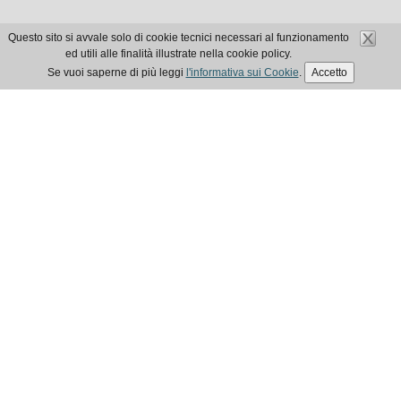
Questo sito si avvale solo di cookie tecnici necessari al funzionamento
ed utili alle finalità illustrate nella cookie policy.
Se vuoi saperne di più leggi
l'informativa sui Cookie
.
Accetto
ELEZIONI EPAP 2025