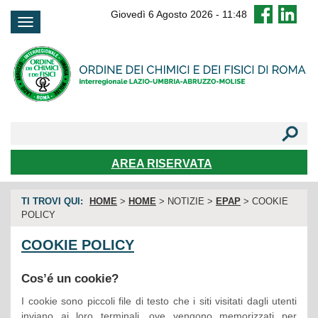
FAQ
Giovedì 6 Agosto 2026
-
11:48
AREA RISERVATA
TI TROVI QUI:
HOME
>
HOME
> NOTIZIE >
EPAP
> COOKIE
POLICY
COOKIE POLICY
Cos’é un cookie?
I cookie sono piccoli file di testo che i siti visitati dagli utenti
inviano ai loro terminali, ove vengono memorizzati per