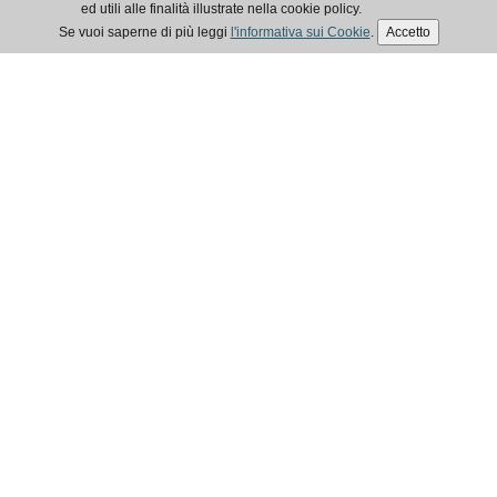
ed utili alle finalità illustrate nella cookie policy.
Se vuoi saperne di più leggi
l'informativa sui Cookie
.
Accetto
ELEZIONI EPAP 2025
IN EVIDENZA