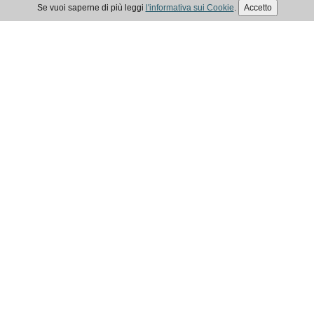
Se vuoi saperne di più leggi
l'informativa sui Cookie
.
Accetto
ELEZIONI EPAP 2025
IN EVIDENZA
Consiglio Direttivo