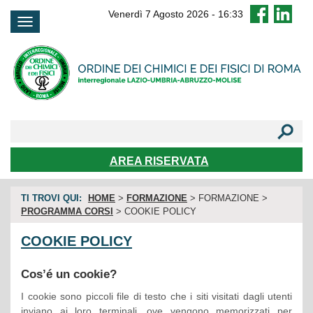
FAQ
Venerdì 7 Agosto 2026
-
16:33
AREA RISERVATA
TI TROVI QUI:
HOME
>
FORMAZIONE
> FORMAZIONE >
PROGRAMMA CORSI
> COOKIE POLICY
COOKIE POLICY
Cos’é un cookie?
I cookie sono piccoli file di testo che i siti visitati dagli utenti
inviano ai loro terminali, ove vengono memorizzati per