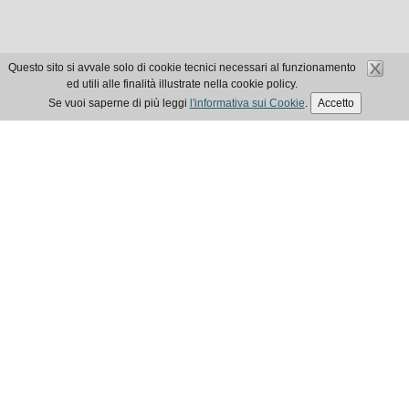
Questo sito si avvale solo di cookie tecnici necessari al funzionamento
ed utili alle finalità illustrate nella cookie policy.
Se vuoi saperne di più leggi
l'informativa sui Cookie
.
Accetto
ELEZIONI EPAP 2025