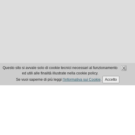
Questo sito si avvale solo di cookie tecnici necessari al funzionamento
ed utili alle finalità illustrate nella cookie policy.
Se vuoi saperne di più leggi
l'informativa sui Cookie
.
Accetto