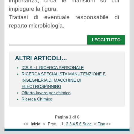
importanza, circa le mansioni su cui
impiegare la figura.
Trattasi di eventuale responsabile di
reparto microbiologia.
LEGGI TUTTO
ALTRI ARTICOLI...
ICS S.r.l. RICERCA PERSONALE
RICERCA SPECIALISTA MANUTENZIONE E
INGEGNERIA DI MACCHINE DI
ELECTROSPINNING
Offerta lavoro per chimico
Ricerca Chimico
Pagina 1 di 6
<<
Inizio
<
Prec.
1
2
3
4
5
6
Succ.
>
Fine
>>